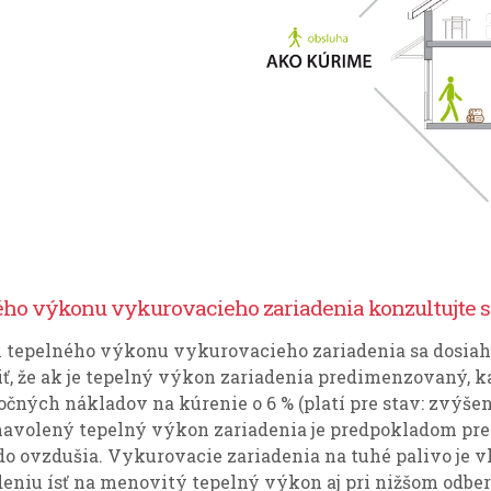
ého výkonu vykurovacieho zariadenia konzultujte 
pelného výkonu vykurovacieho zariadenia sa dosiahne
ť, že ak je tepelný výkon zariadenia predimenzovaný, ka
ých nákladov na kúrenie o 6 % (platí pre stav: zvýšeni
 navolený tepelný výkon zariadenia je predpokladom pre 
 do ovzdušia. Vykurovacie zariadenia na tuhé palivo j
eniu ísť na menovitý tepelný výkon aj pri nižšom odbere