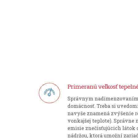
Primeranú veľkosť tepeln
Správnym nadimenzovaním te
domácnosť. Treba si uvedomi
navyše znamená zvýšenie ročn
vonkajšej teplote). Správne
emisie znečisťujúcich látok
nádržou, ktorá umožní zariad