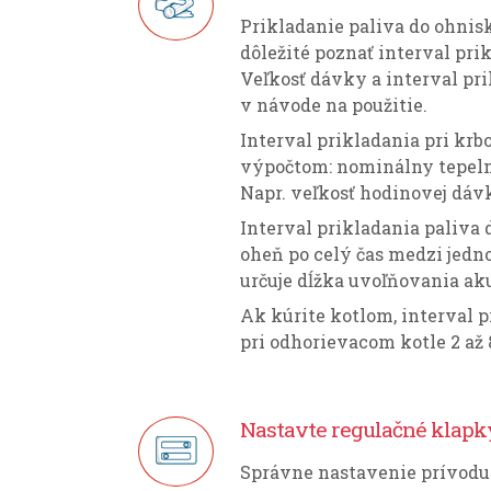
Prikladanie paliva do ohnis
dôležité poznať interval pri
Veľkosť dávky a interval pr
v návode na použitie.
Interval prikladania pri kr
výpočtom: nominálny tepelný
Napr. veľkosť hodinovej dáv
Interval prikladania paliva d
oheň po celý čas medzi jedno
určuje dĺžka uvoľňovania ak
Ak kúrite kotlom, interval p
pri odhorievacom kotle 2 až 
Nastavte regulačné klapky
Správne nastavenie prívodu