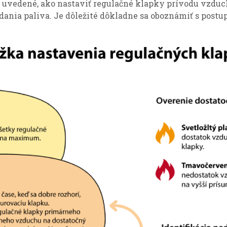
 uvedené, ako nastaviť regulačné klapky prívodu vzduc
ania paliva. Je dôležité dôkladne sa oboznámiť s postu