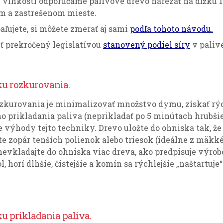
 vlhkosti odporúčame palivové drevo narezať na dĺžku 1 
om a zastrešenom mieste.
aľujete, si môžete zmerať aj sami
podľa tohoto návodu.
ť prekročený legislatívou
stanovený podiel síry
v palive
ku rozkurovania.
zkurovania je minimalizovať množstvo dymu, získať rých
 prikladania paliva (neprikladať po 5 minútach hrubšie 
te výhody tejto techniky. Drevo uložte do ohniska tak, že
šte zopár tenších polienok alebo triesok (ideálne z mäk
nevkladajte do ohniska viac dreva, ako predpisuje výro
 horí dlhšie, čistejšie a komín sa rýchlejšie „naštartuje“
u prikladania paliva.