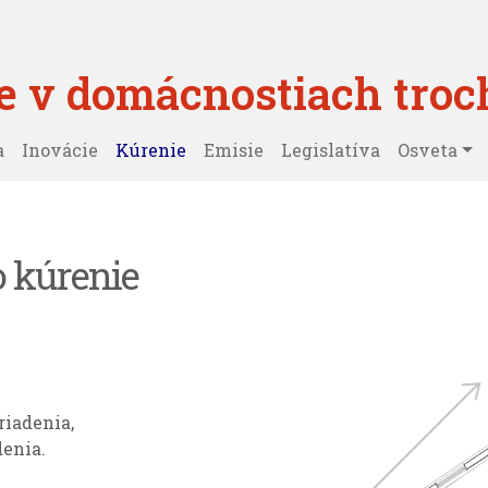
 v domácnostiach troc
a
Inovácie
Kúrenie
Emisie
Legislatíva
Osveta
o kúrenie
riadenia,
denia.