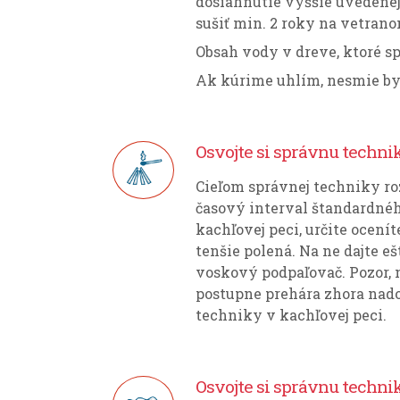
dosiahnutie vyššie uvedenej
sušiť min. 2 roky na vetran
Obsah vody v dreve, ktoré sp
Ak kúrime uhlím, nesmie by
Osvojte si správnu techni
Cieľom správnej techniky ro
časový interval štandardného
kachľovej peci, určite ocení
tenšie polená. Na ne dajte e
voskový podpaľovač. Pozor, 
postupne prehára zhora nadol,
techniky v kachľovej peci.
Osvojte si správnu technik