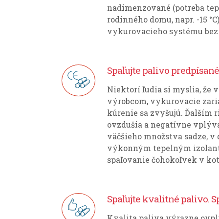
nadimenzované (potreba tepla
rodinného domu, napr. -15 °
vykurovacieho systému bez t
Spaľujte palivo predpísan
Niektorí ľudia si myslia, že 
výrobcom, vykurovacie zaria
kúrenie sa zvyšujú. Ďalším 
ovzdušia a negatívne vplýva
väčšieho množstva sadze, v d
výkonným tepelným izolanto
spaľovanie čohokoľvek v kotl
Spaľujte kvalitné palivo. 
Kvalita paliva výrazne ovpl