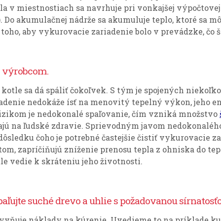
 v miestnostiach sa navrhuje pri vonkajšej výpočtovej 
C). Do akumulačnej nádrže sa akumuluje teplo, ktoré sa 
oho, aby vykurovacie zariadenie bolo v prevádzke, čo 
é výrobcom.
v kotle sa dá spáliť čokoľvek. S tým je spojených niekoľko
denie nedokáže ísť na menovitý tepelný výkon, jeho en
rizikom je nedokonalé spaľovanie, čím vzniká množstvo
jú na ľudské zdravie. Sprievodným javom nedokonalého 
ôsledku čoho je potrebné častejšie čistiť vykurovacie z
m, zapríčiňujú zníženie prenosu tepla z ohniska do t
e vedie k skráteniu jeho životnosti.
Spaľujte suché drevo a uhlie s požadovanou sírnatosťo
yvňuje náklady na kúrenie. Uvedieme to na príklade ku