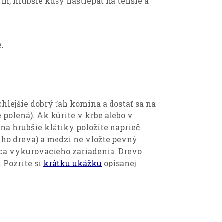
m, hrubšie kusy naštiepať na tenšie a
.
lejšie dobrý ťah komína a dostať sa na
polená). Ak kúrite v krbe alebo v
 na hrubšie klátiky položíte naprieč
kého dreva) a medzi ne vložte pevný
bca vykurovacieho zariadenia. Drevo
. Pozrite si
krátku ukážku
opísanej