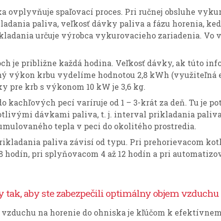
ka ovplyvňuje spaľovací proces. Pri ručnej obsluhe vyku
kladania paliva, veľkosť dávky paliva a fázu horenia, ked
ikladania určuje výrobca vykurovacieho zariadenia. Vo 
boch je približne každá hodina. Veľkosť dávky, ak túto 
 výkon krbu vydelíme hodnotou 2,8 kWh (využiteľná ene
ky pre krb s výkonom 10 kW je 3,6 kg.
o kachľových pecí varíruje od 1 – 3-krát za deň. Tu je p
tlivými dávkami paliva, t. j. interval prikladania paliv
umulovaného tepla v peci do okolitého prostredia.
rikladania paliva závisí od typu. Pri prehorievacom kotle
8 hodín, pri splyňovacom 4 až 12 hodín a pri automatiz
 tak, aby ste zabezpečili optimálny objem vzduchu 
 vzduchu na horenie do ohniska je kľúčom k efektívnem