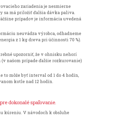
rovacieho zariadenia je nesmierne
y sa má priložiť ďalšia dávka paliva.
väčšine prípadov je informácia uvedená
informáciu neuvádza výrobca, odhadneme
rgia z 1 kg dreva pri účinnosti 70 %).
otrebné upozorniť, že v ohnisku nehorí
a (v našom prípade ďalšie rozkurovanie)
 to môže byť interval od 1 do 4 hodín,
ovanom kotle nad 12 hodín.
pre dokonalé spaľovanie.
u kúreniu. V návodoch k obsluhe