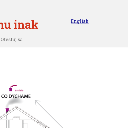
hu inak
English
Otestuj sa