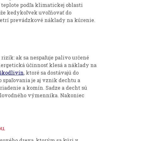
teplote podľa klimatickej oblasti
môže kedykoľvek uvoľňovať do
šetrí prevádzkové náklady na kúrenie.
 rizík: ak sa nespaľuje palivo určené
ergetická účinnosť klesá a náklady na
škodlivín
, ktoré sa dostávajú do
spaľovania je aj vznik dechtu a
ariadenie a komín. Sadze a decht sú
eplovodného výmenníka. Nakoniec
u.
sového dreva, ktorým sa kúri v